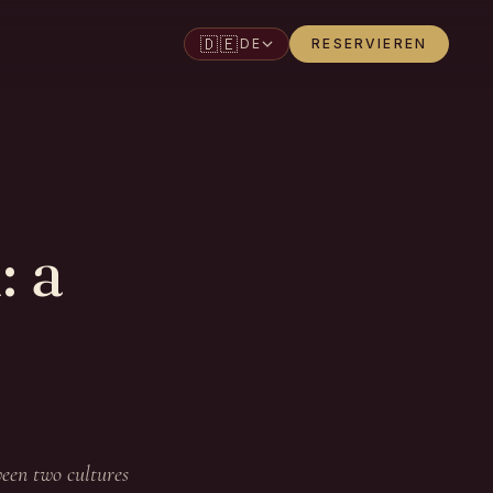
🇩🇪
DE
RESERVIEREN
: a
een two cultures