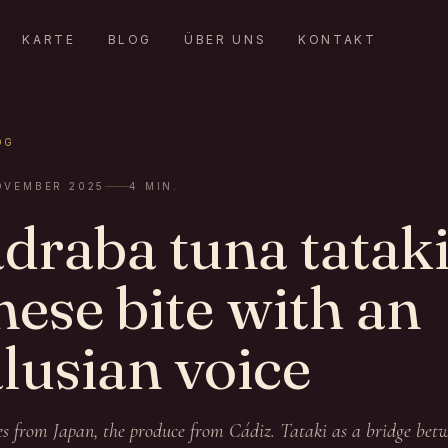
KARTE
BLOG
ÜBER UNS
KONTAKT
OG
OVEMBER 2025
4
MIN.
raba tuna tataki
ese bite with an
lusian voice
s from Japan, the produce from Cádiz. Tataki as a bridge betw