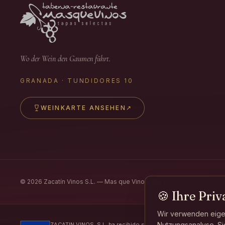
Wo der Wein den Gaumen führt.
GRANADA · TUNDIDORES 10
WEINKARTE ANSEHEN
↗
©
2026
Zacatín Vinos S.L. — Mas que Vinos.
Alle Rechte vorbehalten.
🍪
Ihre Priv
Wir verwenden eige
Nutzungsanalyse. Si
ZACATIN VINOS, S.L. ha recibido subvenciones de la Consejerí