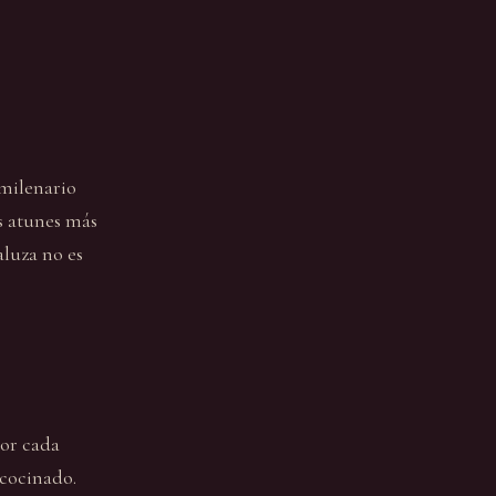
 milenario
s atunes más
luza no es
por cada
 cocinado.