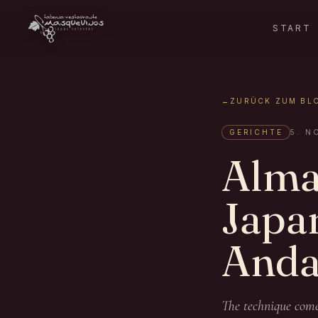
START
←
ZURÜCK ZUM BL
GERICHTE
5. N
Almad
Japan
Anda
The technique come