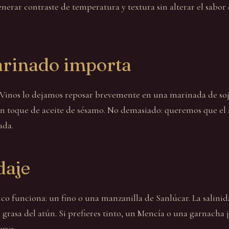
enerar contraste de temperatura y textura sin alterar el sabor 
arinado importa
Vinos lo dejamos reposar brevemente en una marinada de soj
un toque de aceite de sésamo. No demasiado: queremos que el 
ada.
daje
ico funciona: un fino o una manzanilla de Sanlúcar. La salinid
 grasa del atún. Si prefieres tinto, un Mencía o una garnacha 
erva.