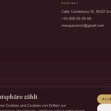
KONTAKT
Calle Tundidores 10, 18001 G
+34 958 56 09 86
masquevinos1@gmail.com
DESARROLLADO Y POSICIONADO
POR
atsphäre zählt
ALL
ne Cookies und Cookies von Dritten zur
e können akzeptieren, ablehnen oder konfigurieren.
a de Empleo, Empresa y Trabajo Autónomo de la Junta de Andalucía, financiadas p