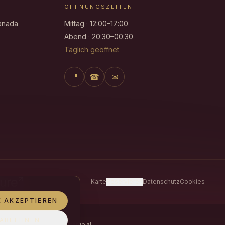
ÖFFNUNGSZEITEN
ranada
Mittag · 12:00–17:00
Abend · 20:30–00:30
Täglich geöffnet
📍
☎
✉
Karte
Reservieren
Datenschutz
Cookies
E AKZEPTIEREN
ABLEHNEN
or la Unión Europea con cargo al