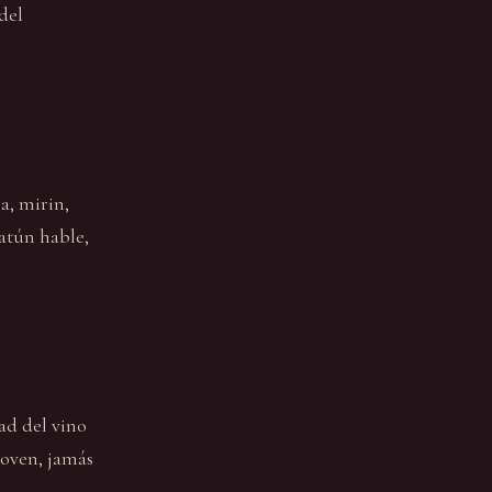
del
a, mirin,
atún hable,
ad del vino
joven, jamás