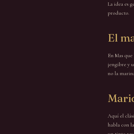
La idea es g
producto.
El m
En Mas que 
jengibre y 
no la marin
Mari
Aquí el clás
habla con la
un tinto res