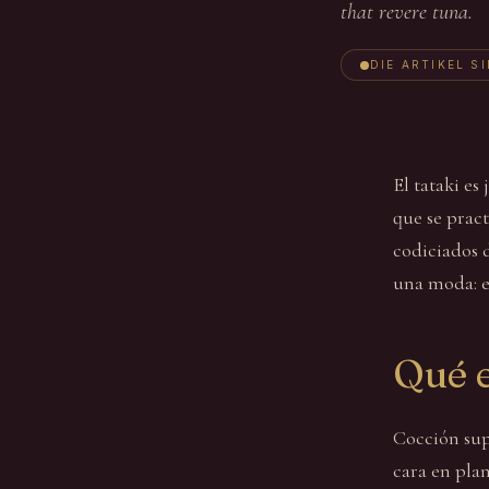
that revere tuna.
DIE ARTIKEL S
El tataki es
que se prac
codiciados 
una moda: es
Qué e
Cocción sup
cara en plan