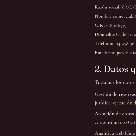
Razón social:
ZACATÍ
Nombre comercial:
M
CIF:
B-18986539
Domicilio:
Calle Tund
Teléfono:
+34 958 56
Email:
masquevinos1
2. Datos 
Tratamos los datos p
Gestión de reservas
jurídica: ejecución 
Atención de consult
consentimiento (art. 6
Analítica web (Goog