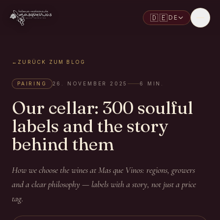
🇩🇪
DE
←
ZURÜCK ZUM BLOG
PAIRING
26. NOVEMBER 2025
6
MIN.
Our cellar: 300 soulful
labels and the story
behind them
How we choose the wines at Mas que Vinos: regions, growers
and a clear philosophy — labels with a story, not just a price
tag.