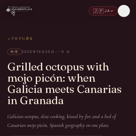
🇯🇵
JA
←
ブログに戻る
料理
2025年10月25日
5
分
Grilled octopus with
mojo picón: when
Galicia meets Canarias
in Granada
Galician octopus, slow cooking, kissed by fire and a bed of
Canarian mojo picón. Spanish geography on one plate.