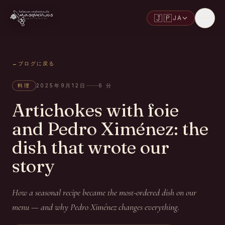
🇯🇵
JA
←
ブログに戻る
料理
2025年9月12日
6
分
Artichokes with foie
and Pedro Ximénez: the
dish that wrote our
story
How a seasonal recipe became the most-ordered dish on our
menu — and why Pedro Ximénez changes everything.