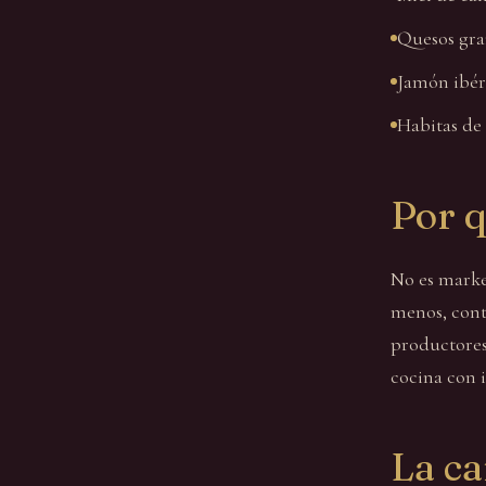
Quesos gran
Jamón ibér
Habitas de
Por q
No es market
menos, cont
productores
cocina con 
La ca