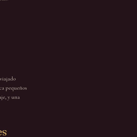
 viajado
ica pequeños
je, y una
es