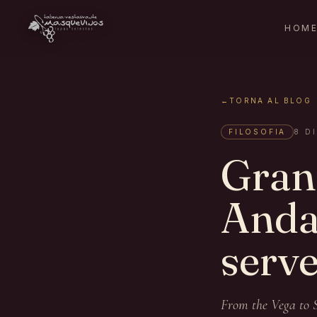
HOM
←
TORNA AL BLOG
FILOSOFIA
8 D
Grana
Anda
serve
From the Vega to S