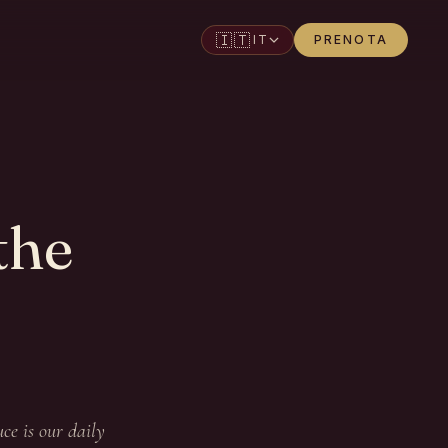
🇮🇹
IT
PRENOTA
the
ce is our daily