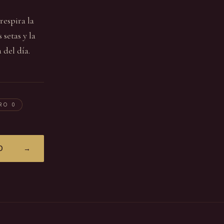
respira la
setas y la
 del día.
RO 0
O
→