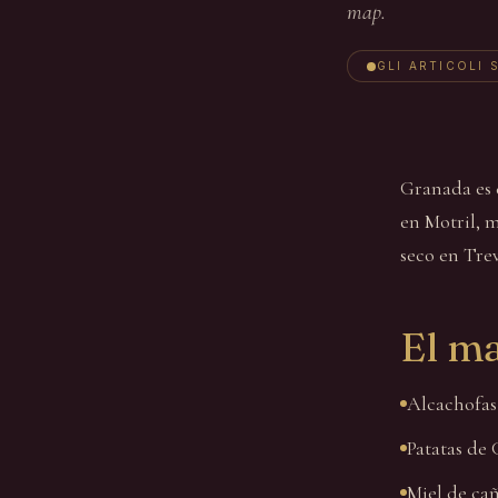
map.
GLI ARTICOLI 
Granada es 
en Motril, m
seco en Tre
El ma
Alcachofas
Patatas de 
Miel de cañ