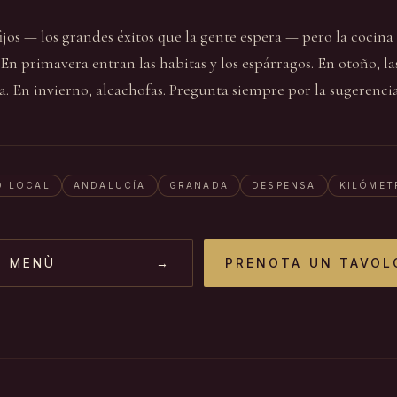
ijos — los grandes éxitos que la gente espera — pero la cocina 
n primavera entran las habitas y los espárragos. En otoño, las 
. En invierno, alcachofas. Pregunta siempre por la sugerencia
O LOCAL
ANDALUCÍA
GRANADA
DESPENSA
KILÓMET
L MENÙ
→
PRENOTA UN TAVOL