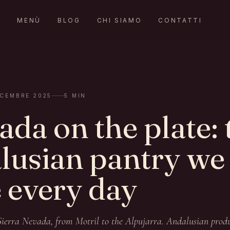
E
MENÙ
BLOG
CHI SIAMO
CONTATTI
ICEMBRE 2025
5
MIN
da on the plate: 
lusian pantry we
 every day
ierra Nevada, from Motril to the Alpujarra. Andalusian produ