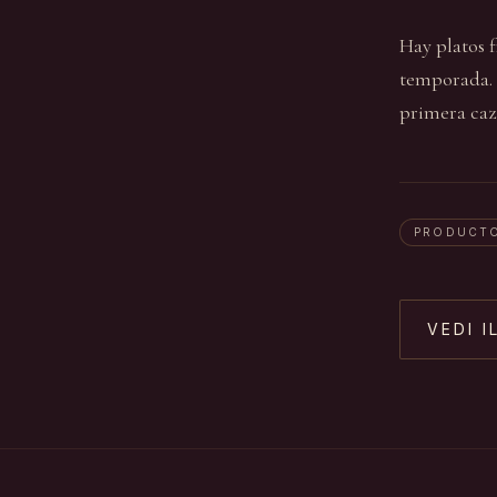
Hay platos f
temporada. E
primera caza
PRODUCT
VEDI I