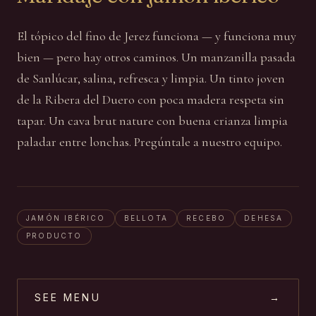
El tópico del fino de Jerez funciona — y funciona muy
bien — pero hay otros caminos. Un manzanilla pasada
de Sanlúcar, salina, refresca y limpia. Un tinto joven
de la Ribera del Duero con poca madera respeta sin
tapar. Un cava brut nature con buena crianza limpia
paladar entre lonchas. Pregúntale a nuestro equipo.
JAMÓN IBÉRICO
BELLOTA
RECEBO
DEHESA
PRODUCTO
SEE MENU
→