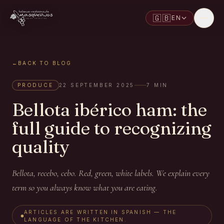
🇬🇧
EN
←
BACK TO BLOG
PRODUCE
22 SEPTEMBER 2025
7
MIN
Bellota ibérico ham: the
full guide to recognizing
quality
Bellota, recebo, cebo. Red, green, white labels. We explain every
term so you always know what you are eating.
ARTICLES ARE WRITTEN IN SPANISH — THE
LANGUAGE OF THE KITCHEN.