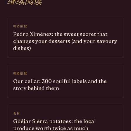
继续阅读
餐酒搭配
Pedro Ximénez: the sweet secret that
changes your desserts (and your savoury
dishes)
餐酒搭配
Our cellar: 300 soulful labels and the
story behind them
食材
Güéjar Sierra potatoes: the local
produce worth twice as much