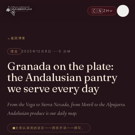
🇨🇳
ZH
←
返回博客
理念
2025年12月8日
5
分钟
Granada on the plate:
the Andalusian pantry
we serve every day
From the Vega to Sierra Nevada, from Motril to the Alpujarra.
Andalusian produce is our daily map.
文章以厨房的语言——西班牙语——撰写。