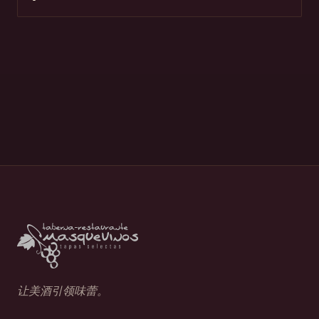
让美酒引领味蕾。