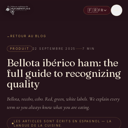
🇫🇷
FR
←
RETOUR AU BLOG
PRODUIT
22 SEPTEMBRE 2025
7
MIN
Bellota ibérico ham: the
full guide to recognizing
quality
Bellota, recebo, cebo. Red, green, white labels. We explain every
term so you always know what you are eating.
LES ARTICLES SONT ÉCRITS EN ESPAGNOL — LA
LANGUE DE LA CUISINE.