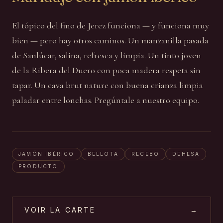
El tópico del fino de Jerez funciona — y funciona muy
bien — pero hay otros caminos. Un manzanilla pasada
de Sanlúcar, salina, refresca y limpia. Un tinto joven
de la Ribera del Duero con poca madera respeta sin
tapar. Un cava brut nature con buena crianza limpia
paladar entre lonchas. Pregúntale a nuestro equipo.
JAMÓN IBÉRICO
BELLOTA
RECEBO
DEHESA
PRODUCTO
VOIR LA CARTE
→