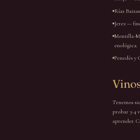
Rías Baixas
Jerez — fin
Montilla-Mo
enológica.
Penedès y C
Vinos
Tenemos sie
probar 3-4 v
aprender. C