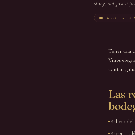
story, not just a pr
LES ARTICLES 
Tener una b
Vinos elegi
contar?, ¿qu
Las r
bode
Ribera del
Rioja — clá