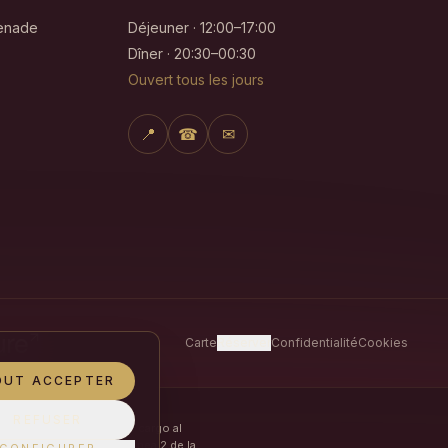
renade
Déjeuner · 12:00–17:00
Dîner · 20:30–00:30
Ouvert tous les jours
📍
☎
✉
Carte
Réserver
Confidentialité
Cookies
OUT ACCEPTER
REFUSER
or la Unión Europea con cargo al
ía. Programa Emplea-T Línea 2 de la