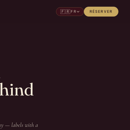
🇫🇷
FR
RÉSERVER
l
ehind
hy — labels with a