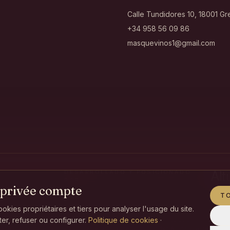
Calle Tundidores 10, 18001 G
+34 958 56 09 86
masquevinos1@gmail.com
DESARROLLADO Y POSICIONADO
POR
 privée compte
T
okies propriétaires et tiers pour analyser l'usage du site.
r, refuser ou configurer.
Politique de cookies
·
a de Empleo, Empresa y Trabajo Autónomo de la Junta de Andalucía, financiadas p
y el fomento de la contratación en el ámbito de la Comunidad Autónoma de Andaluc