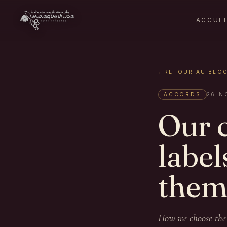
ACCUEI
←
RETOUR AU BLO
ACCORDS
26 N
Our c
label
the
How we choose the 