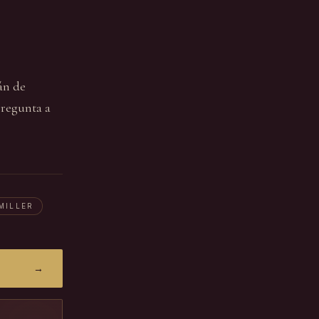
án de
Pregunta a
MILLER
→