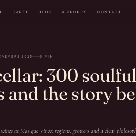
L
CARTE
BLOG
À PROPOS
CONTACT
G
OVEMBRE 2025
6
MIN
ellar: 300 soulfu
s and the story b
m
wines at Mas que Vinos: regions, growers and a clear philosop