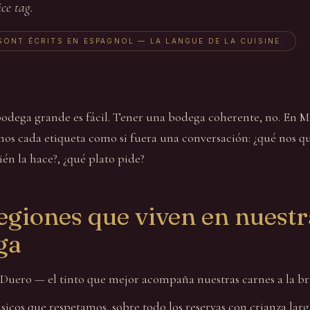
ice tag.
SONT ÉCRITS EN ESPAGNOL — LA LANGUE DE LA CUISINE.
odega grande es fácil. Tener una bodega coherente, no. En M
mos cada etiqueta como si fuera una conversación: ¿qué nos q
ién la hace?, ¿qué plato pide?
egiones que viven en nuestr
ga
 Duero — el tinto que mejor acompaña nuestras carnes a la br
sicos que respetamos, sobre todo los reservas con crianza larg