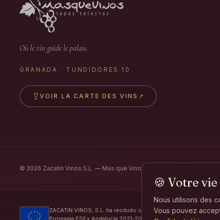
Où le vin guide le palais.
GRANADA · TUNDIDORES 10
VOIR LA CARTE DES VINS
↗
©
2026
Zacatín Vinos S.L. — Mas que Vinos.
Tous droits réservés.
🍪
Votre vie
Nous utilisons des co
Vous pouvez accepte
ZACATIN VINOS, S.L. ha recibido subvenciones de la Consejerí
Programa FSE+ Andalucía 2021-2027, para la inserción laboral 