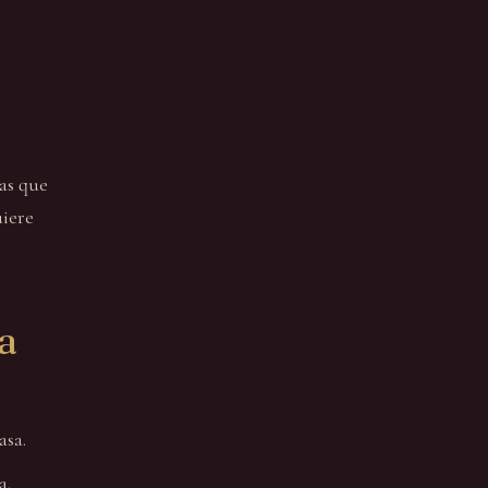
as que
uiere
a
asa.
a.