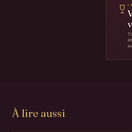
L
V
v
To
ét
av
À lire aussi